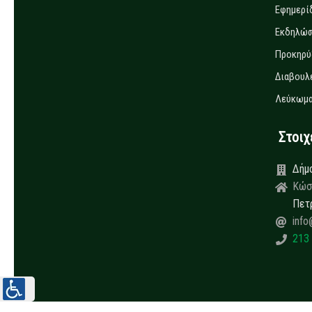
Εφημερί
Εκδηλώσ
Προκηρύ
Διαβουλ
Λεύκωμα
Στοιχεί
Δήμ
Κώσ
Πετ
info
213