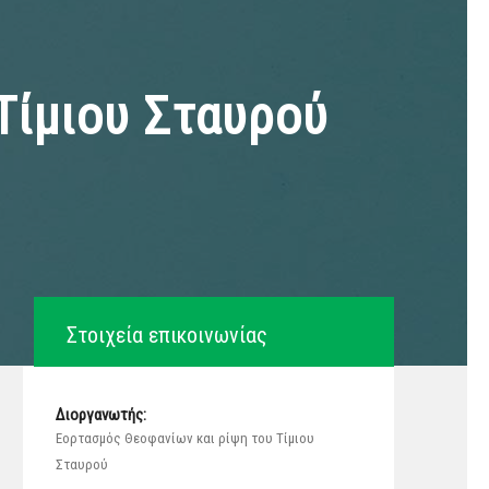
Τίμιου Σταυρού
Στοιχεία επικοινωνίας
Διοργανωτής:
Εορτασμός Θεοφανίων και ρίψη του Τίμιου
Σταυρού