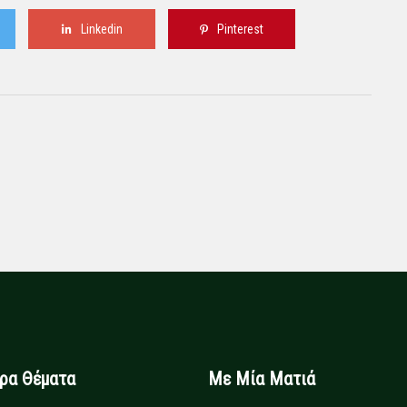
Linkedin
Pinterest
ιρα Θέματα
Με Μία Ματιά