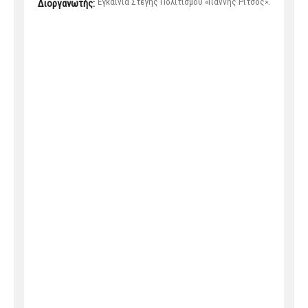
Εγκαίνια Στέγης Πολιτισμού «Γιάννης Ρίτσος».
Διοργανωτής: