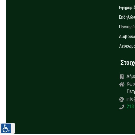
Εφημερί
Εκδηλώσ
Προκηρύ
Διαβουλ
Λεύκωμα
Στοιχεί
Δήμ
Κώσ
Πετ
info
213