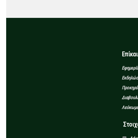
Επίκα
Εφημερίδ
Εκδηλώσ
Προκηρύξ
Διαβουλ
Λεύκωμα
Στοιχεί