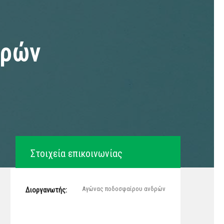
δρών
Στοιχεία επικοινωνίας
Αγώνας ποδοσφαίρου ανδρών
Διοργανωτής: