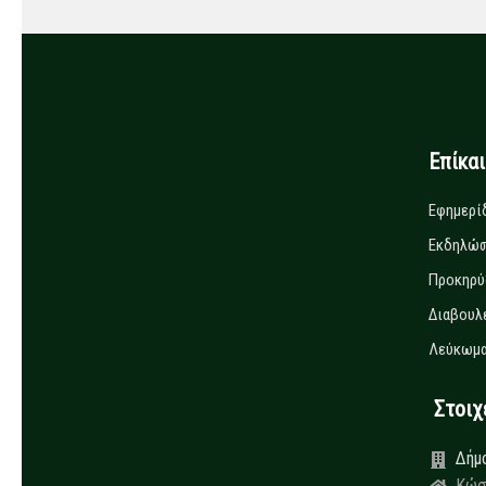
Επίκα
Εφημερί
Εκδηλώσ
Προκηρύ
Διαβουλ
Λεύκωμα
Στοιχεί
Δήμ
Κώσ