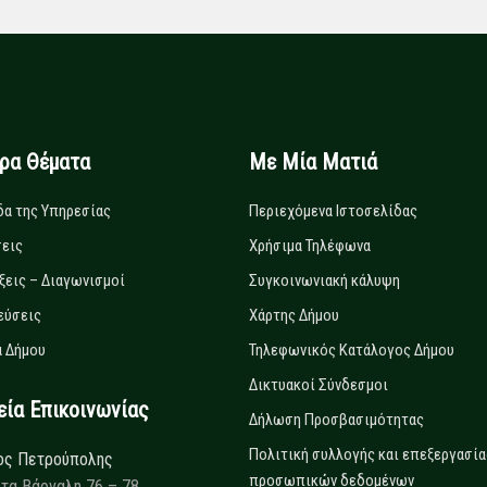
ιρα Θέματα
Με Μία Ματιά
δα της Υπηρεσίας
Περιεχόμενα Ιστοσελίδας
εις
Χρήσιμα Τηλέφωνα
ξεις – Διαγωνισμοί
Συγκοινωνιακή κάλυψη
εύσεις
Χάρτης Δήμου
 Δήμου
Τηλεφωνικός Κατάλογος Δήμου
Δικτυακοί Σύνδεσμοι
α Επικοινωνίας
Δήλωση Προσβασιμότητας
Πολιτική συλλογής και επεξεργασία
ος Πετρούπολης
προσωπικών δεδομένων
τα Βάρναλη 76 – 78