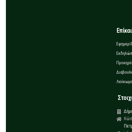
Επίκα
Εφημερί
Εκδηλώσ
Προκηρύ
Διαβουλ
Λεύκωμα
Στοιχεί
Δήμ
Κώσ
Πετ