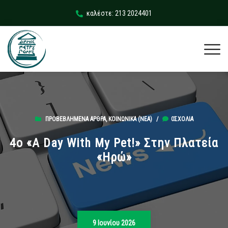
καλέστε: 213 2024401
ΠΡΟΒΕΒΛΗΜΈΝΑ ΆΡΘΡΑ
,
ΚΟΙΝΩΝΙΚΆ (ΝΕΑ)
/
0ΣΧΌΛΙΑ
4ο «A Day With My Pet!» Στην Πλατεία
«Ηρώ»
9 Ιουνίου 2026