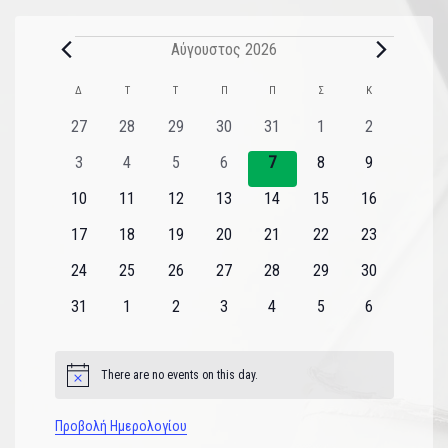
Αύγουστος 2026
Ημερολόγιο
Δ
Τ
Τ
Π
Π
Σ
Κ
του
0
0
0
0
0
0
0
27
28
29
30
31
1
2
εκδηλώσεις
εκδηλώσεις
εκδηλώσεις
εκδηλώσεις
εκδηλώσεις
εκδηλώσεις
εκδηλώσεις
Εκδηλώσεις
0
0
0
0
0
0
0
3
4
5
6
7
8
9
εκδηλώσεις
εκδηλώσεις
εκδηλώσεις
εκδηλώσεις
εκδηλώσεις
εκδηλώσεις
εκδηλώσεις
0
0
0
0
0
0
0
10
11
12
13
14
15
16
εκδηλώσεις
εκδηλώσεις
εκδηλώσεις
εκδηλώσεις
εκδηλώσεις
εκδηλώσεις
εκδηλώσεις
0
0
0
0
0
0
0
17
18
19
20
21
22
23
εκδηλώσεις
εκδηλώσεις
εκδηλώσεις
εκδηλώσεις
εκδηλώσεις
εκδηλώσεις
εκδηλώσεις
0
0
0
0
0
0
0
24
25
26
27
28
29
30
εκδηλώσεις
εκδηλώσεις
εκδηλώσεις
εκδηλώσεις
εκδηλώσεις
εκδηλώσεις
εκδηλώσεις
0
0
0
0
0
0
0
31
1
2
3
4
5
6
εκδηλώσεις
εκδηλώσεις
εκδηλώσεις
εκδηλώσεις
εκδηλώσεις
εκδηλώσεις
εκδηλώσεις
There are no events on this day.
Notice
Προβολή Ημερολογίου