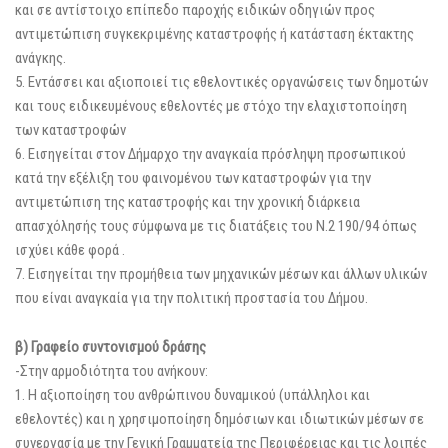
και σε αντίστοιχο επίπεδο παροχής ειδικών οδηγιών προς
αντιμετώπιση συγκεκριμένης καταστροφής ή κατάσταση έκτακτης
ανάγκης.
5. Εντάσσει και αξιοποιεί τις εθελοντικές οργανώσεις των δημοτών
και τους ειδικευμένους εθελοντές με στόχο την ελαχιστοποίηση
των καταστροφών
6. Εισηγείται στον Δήμαρχο την αναγκαία πρόσληψη προσωπικού
κατά την εξέλιξη του φαινομένου των καταστροφών για την
αντιμετώπιση της καταστροφής και την χρονική διάρκεια
απασχόλησής τους σύμφωνα με τις διατάξεις του Ν.2 190/94 όπως
ισχύει κάθε φορά .
7. Εισηγείται την προμήθεια των μηχανικών μέσων και άλλων υλικών
που είναι αναγκαία για την πολιτική προστασία του Δήμου.
β) Γραφείο συντονισμού δράσης
-Στην αρμοδιότητα του ανήκουν:
1. Η αξιοποίηση του ανθρώπινου δυναμικού (υπάλληλοι και
εθελοντές) και η χρησιμοποίηση δημόσιων και ιδιωτικών μέσων σε
συνεργασία με την Γενική Γραμματεία της Περιφέρειας και τις λοιπές