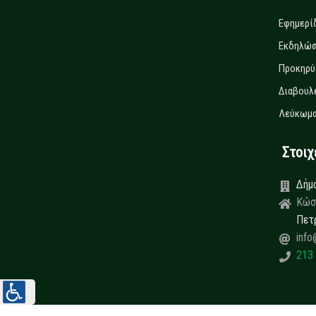
Εφημερί
Εκδηλώσ
Προκηρύ
Διαβουλ
Λεύκωμα
Στοιχεί
Δήμ
Κώσ
Πετ
info
213