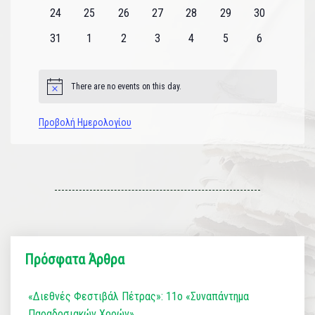
εκδηλώσεις
εκδηλώσεις
εκδηλώσεις
εκδηλώσεις
εκδηλώσεις
εκδηλώσεις
εκδηλώσεις
0
0
0
0
0
0
0
24
25
26
27
28
29
30
εκδηλώσεις
εκδηλώσεις
εκδηλώσεις
εκδηλώσεις
εκδηλώσεις
εκδηλώσεις
εκδηλώσεις
0
0
0
0
0
0
0
31
1
2
3
4
5
6
εκδηλώσεις
εκδηλώσεις
εκδηλώσεις
εκδηλώσεις
εκδηλώσεις
εκδηλώσεις
εκδηλώσεις
There are no events on this day.
Notice
Προβολή Ημερολογίου
Πρόσφατα Άρθρα
«Διεθνές Φεστιβάλ Πέτρας»: 11ο «Συναπάντημα
Παραδοσιακών Χορών»