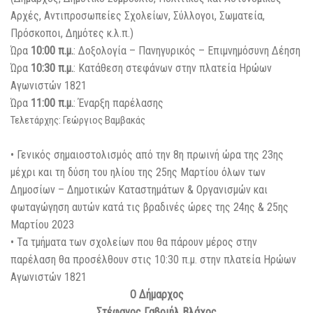
Αρχές, Αντιπροσωπείες Σχολείων, Σύλλογοι, Σωματεία,
Πρόσκοποι, Δημότες κ.λ.π.)
Ώρα
10:00 π.μ.
: Δοξολογία – Πανηγυρικός – Επιμνημόσυνη Δέηση
Ώρα
10:30 π.μ.
: Κατάθεση στεφάνων στην πλατεία Ηρώων
Αγωνιστών 1821
Ώρα
11:00 π.μ.
: Έναρξη παρέλασης
Τελετάρχης: Γεώργιος Βαμβακάς
• Γενικός σημαιοστολισμός από την 8η πρωινή ώρα της 23ης
μέχρι και τη δύση του ηλίου της 25ης Μαρτίου όλων των
Δημοσίων – Δημοτικών Καταστημάτων & Οργανισμών και
φωταγώγηση αυτών κατά τις βραδινές ώρες της 24ης & 25ης
Μαρτίου 2023
• Τα τμήματα των σχολείων που θα πάρουν μέρος στην
παρέλαση θα προσέλθουν στις 10:30 π.μ. στην πλατεία Ηρώων
Αγωνιστών 1821
Ο Δήμαρχος
Στέφανος Γαβριήλ Βλάχος