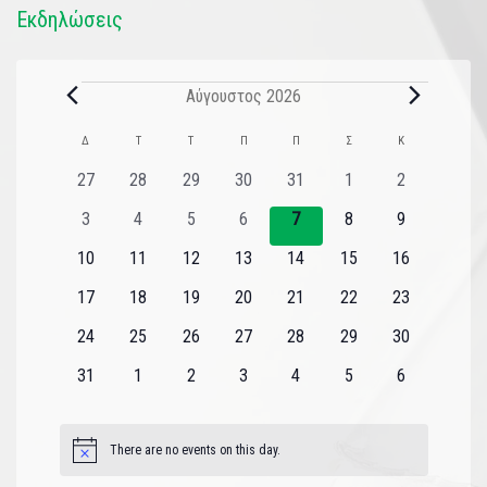
Εκδηλώσεις
Αύγουστος 2026
Ημερολόγιο
Δ
Τ
Τ
Π
Π
Σ
Κ
του
0
0
0
0
0
0
0
27
28
29
30
31
1
2
εκδηλώσεις
εκδηλώσεις
εκδηλώσεις
εκδηλώσεις
εκδηλώσεις
εκδηλώσεις
εκδηλώσεις
Εκδηλώσεις
0
0
0
0
0
0
0
3
4
5
6
7
8
9
εκδηλώσεις
εκδηλώσεις
εκδηλώσεις
εκδηλώσεις
εκδηλώσεις
εκδηλώσεις
εκδηλώσεις
0
0
0
0
0
0
0
10
11
12
13
14
15
16
εκδηλώσεις
εκδηλώσεις
εκδηλώσεις
εκδηλώσεις
εκδηλώσεις
εκδηλώσεις
εκδηλώσεις
0
0
0
0
0
0
0
17
18
19
20
21
22
23
εκδηλώσεις
εκδηλώσεις
εκδηλώσεις
εκδηλώσεις
εκδηλώσεις
εκδηλώσεις
εκδηλώσεις
0
0
0
0
0
0
0
24
25
26
27
28
29
30
εκδηλώσεις
εκδηλώσεις
εκδηλώσεις
εκδηλώσεις
εκδηλώσεις
εκδηλώσεις
εκδηλώσεις
0
0
0
0
0
0
0
31
1
2
3
4
5
6
εκδηλώσεις
εκδηλώσεις
εκδηλώσεις
εκδηλώσεις
εκδηλώσεις
εκδηλώσεις
εκδηλώσεις
There are no events on this day.
Notice