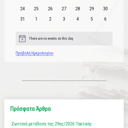
εκδηλώσεις
εκδηλώσεις
εκδηλώσεις
εκδηλώσεις
εκδηλώσεις
εκδηλώσεις
εκδηλώσεις
0
0
0
0
0
0
0
24
25
26
27
28
29
30
εκδηλώσεις
εκδηλώσεις
εκδηλώσεις
εκδηλώσεις
εκδηλώσεις
εκδηλώσεις
εκδηλώσεις
0
0
0
0
0
0
0
31
1
2
3
4
5
6
εκδηλώσεις
εκδηλώσεις
εκδηλώσεις
εκδηλώσεις
εκδηλώσεις
εκδηλώσεις
εκδηλώσεις
There are no events on this day.
Notice
Προβολή Ημερολογίου
Πρόσφατα Άρθρα
Ζωντανή μετάδοση της 29ης/2026 Τακτικής