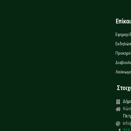
Επίκα
Εφημερί
Εκδηλώσ
Προκηρύ
Διαβουλ
Λεύκωμα
Στοιχεί
Δήμ
Κώσ
Πετ
info
213