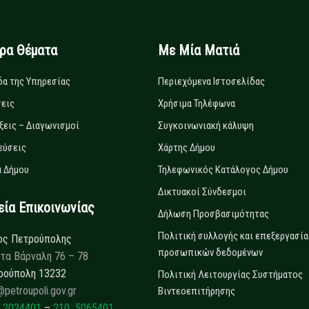
ιρα Θέματα
Με Μία Ματιά
δα της Υπηρεσίας
Περιεχόμενα Ιστοσελίδας
εις
Χρήσιμα Τηλέφωνα
ξεις – Διαγωνισμοί
Συγκοινωνιακή κάλυψη
εύσεις
Χάρτης Δήμου
 Δήμου
Τηλεφωνικός Κατάλογος Δήμου
Δικτυακοί Σύνδεσμοι
α Επικοινωνίας
Δήλωση Προσβασιμότητας
Πολιτική συλλογής και επεξεργασία
ος Πετρούπολης
προσωπικών δεδομένων
τα Βάρναλη 76 – 78
ρούπολη 13232
Πολιτική Λειτουργίας Συστήματος
@petroupoli.gov.gr
Βιντεοεπιτήρησης
 2024401
–
210 5065401